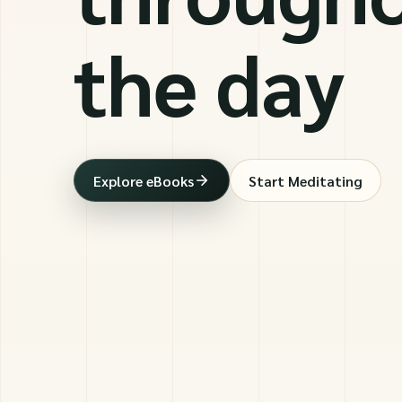
the day
Explore eBooks
Start Meditating