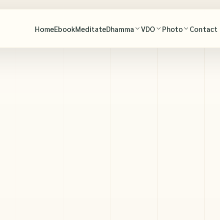
Home
Ebook
Meditate
Dhamma
VDO
Photo
Contact
Buddhist Proverbs
Chanting
Buddhist Proverb
Phramongkolthepmuni (Sodh Candasaro)
Phramongkolthepmuni Legacy
Phramongkolthepmuni
Luang Por Dhammachayo
Dhammachayo Meditation and Teachings
Luang Por Dhammachayo Quote
Luang Por Dattajivo
Merit Review
Khun Yay Chand Teaching
Khun Yay Chand Khonnokyoong
Dhamma Music
Sunthorn Phor
Luang Pu Wat Paknam by Close Disciples
Miscellany
Jaiyut Book Illustrations