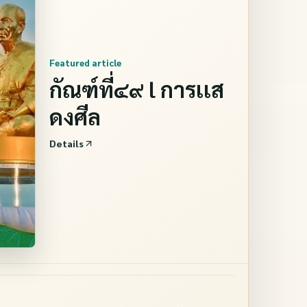
Featured article
กัณฑ์ที่๔๙ l การเเส
ดงศีล
Details