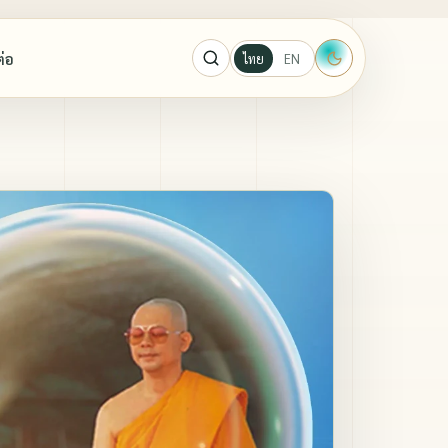
ต่อ
ไทย
EN
ะผู้ปราบ
ู้ปราบมาร
กาจันทร์ ขนนกยูง