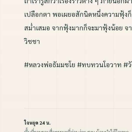
ถ้าเรารู้สึกว่าเรื่องราวต่าง ๆ ภายนอก
เปลือกตา พอเผยอสักนิดหนึ่งความฟุ้งก็จ
สม่ำเสมอ จากฟุ้งมากก็จะมาฟุ้งน้อย จาก
วิชชา
#หลวงพ่อธัมมชโย #ทบทวนโอวาท #ว
ใจหยุด 24 น.