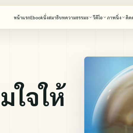
หน้าแรก
Ebook
นั่งสมาธิ
บทความธรรมะ
วีดีโอ
ภาพนิ่ง
ติด
พุทธศาสนสุภาษิต
บทสวดมนต์
พุทธศาสนสุภาษิต
พระมงคลเทพมุนี (สด จนฺทสโร) พระผู้ปราบมาร
มรดกธรรม พระมงคลเทพมุนี (สด จนฺทสโร) พร
พระมงคลเทพมุนี (สด จนฺทสโร) พระผ
มาร
หลวงพ่อธัมมชโย
โอวาทหลวงพ่อธัมมชโย
นำนั่งสมาธิ และโอวาทหลวงพ่อธัมมชโย
มใจให้
หลวงพ่อทัตตะชีโว
คำสอนคุณยายอาจารย์มหารัตนอุบาสิ
ทบทวนบุญ
คุณยายอาจารย์มหารัตนอุบาสิกาจันทร์ ขนนกยูง
สุนทรพ่อ(ตะวันธรรม)
เพลงธรรมะ
เล่าเรื่องหลวงพ่อวัดปากน้ำ โดยศิษย์ผู้ใกล้ชิด
ภาพประกอบหนังสือ ใจหยุด
ปกิณกะ