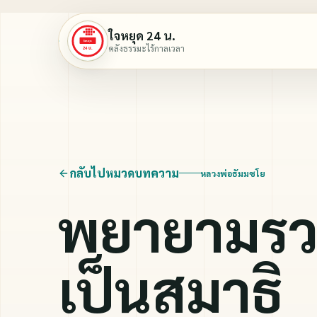
ใจหยุด 24 น.
คลังธรรมะไร้กาลเวลา
กลับไปหมวดบทความ
หลวงพ่อธัมมชโย
พยายามรว
เป็นสมาธิ