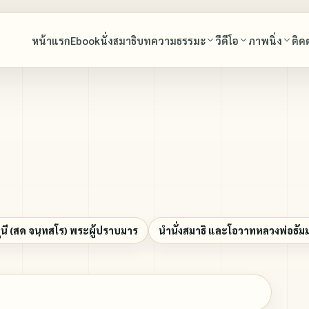
หน้าแรก
Ebook
นั่งสมาธิ
บทความธรรมะ
วีดีโอ
ภาพนิ่ง
ติด
พุทธศาสนสุภาษิต
บทสวดมนต์
พุทธศาสนสุภาษิต
พระมงคลเทพมุนี (สด จนฺทสโร) พระผู้ปราบมาร
มรดกธรรม พระมงคลเทพมุนี (สด จนฺทสโร) พร
พระมงคลเทพมุนี (สด จนฺทสโร) พระผ
มาร
หลวงพ่อธัมมชโย
โอวาทหลวงพ่อธัมมชโย
นำนั่งสมาธิ และโอวาทหลวงพ่อธัมมชโย
หลวงพ่อทัตตะชีโว
คำสอนคุณยายอาจารย์มหารัตนอุบาสิ
ทบทวนบุญ
ี (สด จนฺทสโร) พระผู้ปราบมาร
นำนั่งสมาธิ และโอวาทหลวงพ่อธัม
คุณยายอาจารย์มหารัตนอุบาสิกาจันทร์ ขนนกยูง
สุนทรพ่อ(ตะวันธรรม)
เพลงธรรมะ
เล่าเรื่องหลวงพ่อวัดปากน้ำ โดยศิษย์ผู้ใกล้ชิด
ภาพประกอบหนังสือ ใจหยุด
ปกิณกะ