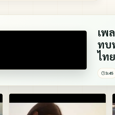
ปกิณกะ
ภาพทบทวนบุญ และอื่น ๆ
เพลง
ทบท
ไทย
3:45