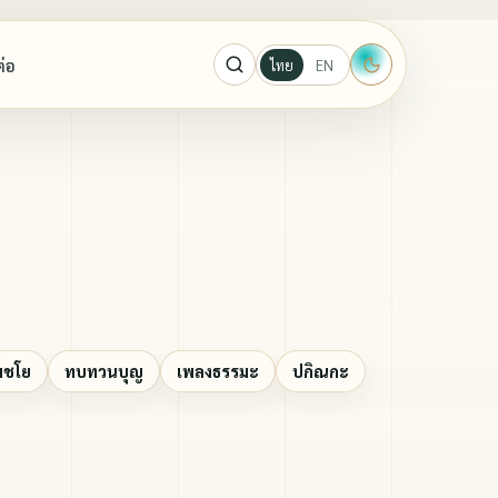
ต่อ
ไทย
EN
ะผู้ปราบ
ู้ปราบมาร
กาจันทร์ ขนนกยูง
มชโย
ทบทวนบุญ
เพลงธรรมะ
ปกิณกะ