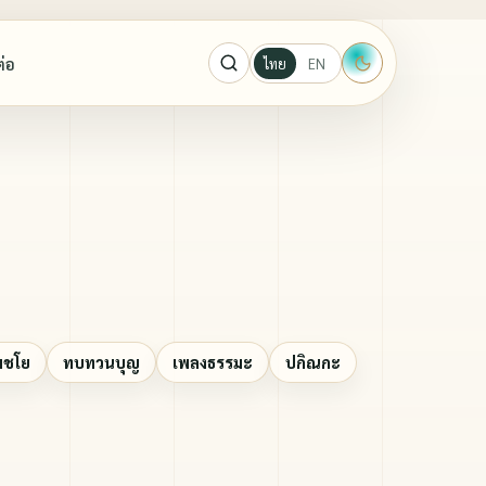
ต่อ
ไทย
EN
ะผู้ปราบ
ู้ปราบมาร
กาจันทร์ ขนนกยูง
มชโย
ทบทวนบุญ
เพลงธรรมะ
ปกิณกะ