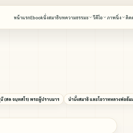
หน้าแรก
Ebook
นั่งสมาธิ
บทความธรรมะ
วีดีโอ
ภาพนิ่ง
ติด
พุทธศาสนสุภาษิต
บทสวดมนต์
พุทธศาสนสุภาษิต
พระมงคลเทพมุนี (สด จนฺทสโร) พระผู้ปราบมาร
มรดกธรรม พระมงคลเทพมุนี (สด จนฺทสโร) พร
พระมงคลเทพมุนี (สด จนฺทสโร) พระผ
มาร
หลวงพ่อธัมมชโย
โอวาทหลวงพ่อธัมมชโย
นำนั่งสมาธิ และโอวาทหลวงพ่อธัมมชโย
หลวงพ่อทัตตะชีโว
คำสอนคุณยายอาจารย์มหารัตนอุบาสิ
ทบทวนบุญ
ี (สด จนฺทสโร) พระผู้ปราบมาร
นำนั่งสมาธิ และโอวาทหลวงพ่อธัม
คุณยายอาจารย์มหารัตนอุบาสิกาจันทร์ ขนนกยูง
สุนทรพ่อ(ตะวันธรรม)
เพลงธรรมะ
เล่าเรื่องหลวงพ่อวัดปากน้ำ โดยศิษย์ผู้ใกล้ชิด
ภาพประกอบหนังสือ ใจหยุด
ปกิณกะ