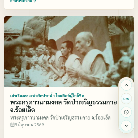
อ่านบทความ
เล่าเรื่องหลวงพ่อวัดปากน้ำ โดยศิษย์ผู้ใกล้ชิด
0
%
พระครูภาวนามงคล วัดป่าเจริญธรรมกาย
จ.ร้อยเอ็ด
พระครูภาวนามงคล วัดป่าเจริญธรรมกาย จ.ร้อยเอ็ด
9 มิถุนายน 2569