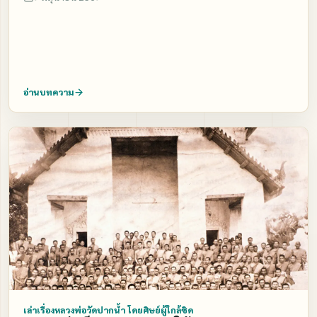
ราชรถนั่นก็มาจากวิมาน ของเค้านั่นแหล่ะ เวลานายเค้าจะ
ย่าง 63 ปี อยู่ในเพศผู้ทรงศีลประมาณ 23 ปีพัฒนะ และ สุนี
กลับบริวารเค้าให้ราชรถมา รับ คนพูดนี่ได้ตรวจเสร็จ ได้สอบ
รัตน์ รวบรวมและเรียบเรียง
เสร็จจึงจะกล้ามาพูด ได้สอบ เสร็จ ได้ดูเสร็จ เวลาเจ้าของเค้า
จะกลับจะละจากโลกมนุษย์ ราชรถนั่นก็มาคอยรับ เวลาจะไป
ผ้าหลุดผ้าลุ่ยมันก็ผ้าหลุดผ้า ลุ่ยไปยังงั้นแหล่ะ มันเหมือนยัง
อ่านบทความ
กับไอ้ลิงจ๋อบนราชรถ ราชรถ เค้าสวยงาม…. นั่งราชรถไป
เหมือนยังกับไอ้ลิงจ๋อ…..นั่งไป เหมือนไอ้ลิงจ๋อนั่นแหล่ะ พอ
ราชรถเค้าไปเทียบวิมานนั่นแหล่ะ ตัวก็ก้าวออกไป… ก้าวลง
ไปจากรถ ก้าวขึ้นไปเหยียบที่วิมาน… ตัวก็กะเล่อกะล่าเหมือน
ไอ้คนบ้าลำพองนั่นน่ะ มันก็ไม่รู้เรื่องรู้ ราวอะไร เพราะจิต
ของมันยังไม่ขาดจากโลก จิตมันยังเกาะอยู่ ในโลก จิตมันยัง
เกาะผัว เกาะเมีย เกาะพ่อ เกาะแม่ เกาะสมบัติ เกาะลูก เกาะ
หลาน ไปยังงั้นแหล่ะ ทุกคนเหมือนกันหมด จิตมัน เกาะ มัน
นึกถึงบุญบ้าง บาปบ้าง เวลาไปนั่นมันก็จิตเกาะสมบัติ เกาะ
ลูก เกาะสามี ภรรยา ไปตามหน้าที่ของมัน ก็ยังไม่รู้ชัดว่า จะ
เป็นบ้านของใครแน่ มันเป็นวิมานสวยนัก มีหน้ามุข 4 ทิศ
เหมือนกันหมดในโลกบนชาวสวรรค์ มันก็กว้างพออยู่ ถ้าบุญ
เล่าเรื่องหลวงพ่อวัดปากน้ำ โดยศิษย์ผู้ใกล้ชิด