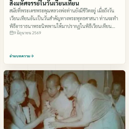
สิ่งมหัศจรรย์ในวันเวียนเทียน
สมัยที่พระเดชพระคุณหลวงพ่อท่านยังมีชีวิตอยู่ เมื่อถึงวัน
เวียนเทียนอันเป็นวันสำคัญทางพระพุทธศาสนา ท่านจะทำ
พิธีอาราธนาพระนิพพานให้มาปรากฏในพิธีเวียนเทียน
9 มิถุนายน 2569
ฉะนั้นในวันเวียนเทียนจึงมีสาธุชนมาร่วมในพิธีเวียนเทียน
กันคับคั่ง เพื่อจะได้เห็นอานุภาพของวิชชาธรรมกายที่หลวง
พ่อได้อาราธนาพระนิพพานให้ปรากฏแก่สายตาของผู้ที่มา
อ่านบทความ
เวียนเทียน ก่อนจะถึงพิธีเวียนเทียนหลวงพ่อท่านจะอธิบาย
ถึงความสำคัญของวันเวียนเทียนวันนั้นเสียก่อน แล้วสอนว่า
ในขณะที่กำลังทำพิธีเวียนเทียน ให้ทุกคนทำจิตเป็นสมาธิ
ไปด้วย คือ ทำใจให้หยุดนิ่ง ให้เวียนเทียนด้วยอาการสำรวม
ระวัง ไม่พูดไม่คุย ไม่แสดงอาการศึกคะนองอย่างหนึ่งอย่างใด
ให้สำรวมกาย วาจาใจให้สงบ หลังจากนั้นท่านจะนำไหว้พระ
สวดมนต์