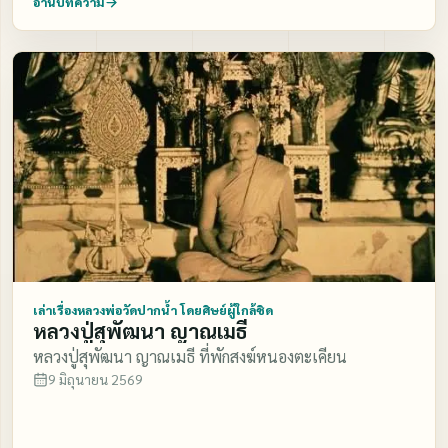
อ่านบทความ
เล่าเรื่องหลวงพ่อวัดปากน้ำ โดยศิษย์ผู้ใกล้ชิด
หลวงปู่สุพัฒนา ญาณเมธี
หลวงปู่สุพัฒนา ญาณเมธี ที่พักสงฆ์หนองตะเคียน
9 มิถุนายน 2569