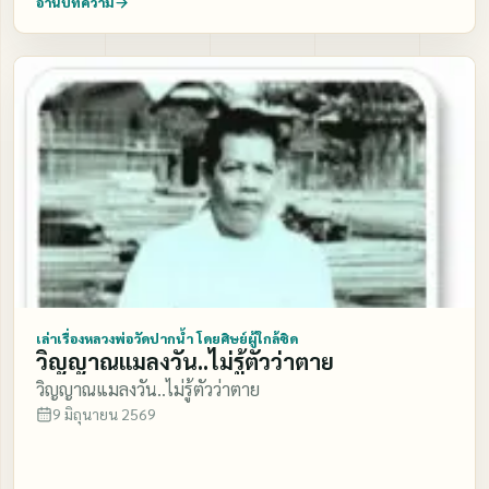
อ่านบทความ
ลามกนัก ดูแล้วก็น่าทุเรศ!!! เราต้องพิจารณาดูสัตว์จำพวกนี้
เราต้องดูมันต้องสังเกต ต้องพินิจ พิเคราะห์ เพราะงั้นให้นั่ง
นอน ยืน เดิน ให้คอยตรึก ………"
เล่าเรื่องหลวงพ่อวัดปากน้ำ โดยศิษย์ผู้ใกล้ชิด
วิญญาณแมลงวัน..ไม่รู้ตัวว่าตาย
วิญญาณแมลงวัน..ไม่รู้ตัวว่าตาย
9 มิถุนายน 2569