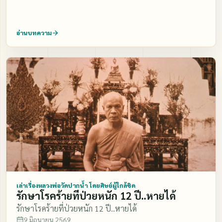
ชั้นนั้น ให้รู้หมดเชียว เพื่อเราจะดูได้ง่าย เราจะดูด้วยญาณ
ตะล่อมเข้าหาไก่ เรียกไก่เข้ามา ไก่นั้นจะเชื่อง ยอมให้เราจับ
ด้วย ตาเนื้อ นั่ง นอน ยืน เดิน ตรึกไว้ด้วย ทุกอิริยาบถ คนบา
ได้โดยง่าย จึงเปรียบเหมือนเรา เมื่อเพ่งแรง เกินไปใจก็จะไม่
อ่านบทความ
ปน่ะ ไอ้ห่วงคอมันติดอยู่ที่กายเนื้อ คนไหนบาปมาก ทำความ
ยอมหยุด ก็หากค่อย ๆ ภาวนาประคับประ คองนิมิตให้เห็น
ชั่วมาก ห่วงมันก็ติด แต่ตาเนื้อไม่เห็น ตาเนื้อมันเรียก ว่า
บ้างไม่เห็นบ้าง ในที่สุดใจนั้นก็จะเชื่องหยุด ในที่ตั้งของใจ คือ
ตาบอดคลำช้าง มันไม่เห็นน่ะ แต่เราอยู่ในโลกมันโตเต็ม
ที่ศูนย์กลางกายนั้นเอง" ท่านกับศิษย์แม่ชีเธียร ธีรสวัสดิ์ ได้
เมือง มันมาเกิดในโลกมันโตเต็มเมือง มันทำความชั่วครั้ง
จาริกเผยแพร่ สมถวิปัสสนา ตามแนววิชชาธรรมกาย ตาม
หนึ่ง มันก็เอา มันลงโทษตัวมันเอง ทุกคนเหมือนกันหมด ไม่
บัญชาของหลวงพ่อวัดปากน้ำ ในสถานที่หลายแห่ง แห่งละ
ว่าใคร ทั้งหมด เราไม่รู้หรอกว่าความชั่วของเรามีมากน้อย
นานบ้าง ไม่นาน บ้าง มี วัดปากน้ำ บางปะกง ฉะเชิงเทรา
เท่าใด แต่ ว่าไอ้ห่วงคอมีอยู่ ติดอยู่ในตัวเรา เราเห็นมันลู่ ๆ
ชลบุรี บ้านบึง พนัสนิคม พนมสารคาม ปราจีนบุรี ท่าเรือ ท่า
เราก็รู้แล้วว่า อ้ายคนนั้นทำความชั่วมาก ห่วงคอมันใหญ่นัก
ประชุม หาด ยาง ระแหง นครปฐม ราชบุรี สิงห์บุรี
มันเป็นเหล็ก เครื่องหมายมันมีอยู่อย่างนี้แหล่ะ แล้วเวลา
นครสวรรค์ ตะพาน หิน พิษณุโลก และเชียงใหม่ ท่านจึงมีลูก
ตายนั่น แหล่ะ ไอ้ จำพวกนั้น เวลาเวทนามันเกิด มันจะตายงี้
ศิษย์มากมาย เฉพาะเข้าถึงธรรมได้ธรรมกาย มีจำนวนเป็น
เวลาเค้ามาเก็บ เค้า กระชากลากเอาไม่ปราศรัย ที่เค้าจะมา
พัน ท่านมิได้ละทิ้งหน้าที่ที่พระอาจารย์ของท่านมอบหมาย
เด็ดเอาวิญญาณนั้นน่ะ เค้าตีไปตลอดทาง เรื่องนี้เราก็ต้องดู
ไว้ให้เลย จวบจนวาระสุดท้ายของชีวิต ท่านถึงแก่กรรมด้วย
เล่าเรื่องหลวงพ่อวัดปากน้ำ โดยศิษย์ผู้ใกล้ชิด
รักษาโรคร้ายที่ป่วยหนัก 12 ปี..หายได้
ต้องให้เห็นชัดเจนเลย พวกบุญล่ะ! พวกบุญเค้าก็จะมีราชรถ
อาการสงบ เมื่อวันที่ 3 กุมภาพันธ์ 2506 เวลา 19.35 น. ใน
รักษาโรคร้ายที่ป่วยหนัก 12 ปี..หายได้
มารับ …ราชรถมารับ เวลาจะตายเค้าก็มาลอยอยู่คอยรับ ก็
ที่พักวัดปากน้ำ ท่ามกลางญาติมิตรและศิษยานุศิษย์ สิริอายุ
9 มิถุนายน 2569