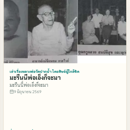
จะอดอยากซักแค่ไหน เราต้องสอบสวน ให้แน่นอนลงไป ตา
นี้เวลาเค้าทำบุญกันหรือเค้าสวดมนต์หรือ เค้ามีงานในวัด
เจ้าพวกผีพวกเปรตนั่นมันก็มากันล่ะ มันมา ชะเง้อรอบศาลา
เชียว แล้วมันก็ขึ้นไปดูกันบ้าง ถ้าคนเราไม่แล เห็นมันนี่ เดิน
ไปเหยียบเอาตีนเอามือมันเข้า บางคนมันดุมันก็ เอาเรา
เหมือนกันนั่นน่ะ ไอ้พวกผีนี่มันเจ็บมันก็เอาเหมือนกัน
เพราะไอ้ตาบอดคลำช้างมันไม่แลเห็น พอพระท่านสวดมนต์
เสร็จมันรับอนุโมทนาพร้อมกันเชียว พอพระวางตาลปัตร
มันก็ไปเหมือนกัน มันไปดูละคร ละเมงกัน เหมือนกัน ถ้าเค้า
มีงานกันละก็ นี่ผู้พูดได้สอบได้ดูมันมาเหมือน กัน พอพระคว้า
เล่าเรื่องหลวงพ่อวัดปากน้ำ โดยศิษย์ผู้ใกล้ชิด
มะรืนนี้พ่อเอ็งก็จะมา
ตาลปัตรจะสวดมนต์ มันก็ชวนกันอีกแล้ว มัน บอกว่า มาเถอะ
มะรืนนี้พ่อเอ็งก็จะมา
พระจะสวดมนต์อีกแล้ว เราจะได้มารับส่วน กุศลกัน มันก็มา
9 มิถุนายน 2569
ออกันอยู่อีก แล้วพวกเปรตพวกปีศาจในพื้น มนุษย์ แล้วไอ้
พวกเปรตมันก็อดอยากเหลือเกินเหมือนกัน หมา เน่าตาย
ลอยน้ำหรืออะไรตายที่ไหน มันก็ลากเอามากิน มันยัง เคย
เรียกผู้พูดนี่น่ะนะ มันบอกว่าให้ไปกินหมาเน่ากับมัน เสลด
น้ำลาย ขี้หมู ขี้หมาไอ้เจ้าพวกเปรตที่พื้นมนุษย์นี่เก็บกิน มัน