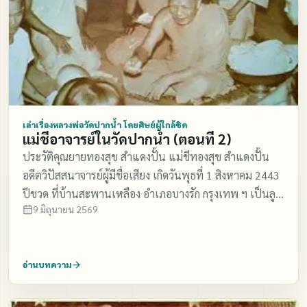
สมัย นั้น........ วันดีคืนดีก็มีดวงสว่าง ๆ ลอยขึ้นมาจาก พื้นดิน
บรรดาศิษย์หลวงพ่อ มีแม่ชีต่างก็คอยแอบจ้อง เพื่อจะจับดวง
แก้วที่ลอยขึ้นมานั้นให้ได้ แต่ก็ไม่ สำเร็จ เพราะมีพวกเทวดา
มาคอยขัดขวาง แต่หลวงพ่อ ท่านประสงค์ที่จะเอาแก้ว
จักรพรรดิ (บรมจักร) ดวงนี้ขึ้น มาเพื่อนำมาช่วยทำวิชชา
ช่วยเหลือวัดปากน้ำต่อไป ในการเลี้ยงพระสงฆ์ สามเณร แม่
ชี ผู้ปฏิบัติธรรม เพื่อส่ง เสริมการปฏิบัติธรรมให้เจริญรุ่งเรือง
เล่าเรื่องหลวงพ่อวัดปากน้ำ โดยศิษย์ผู้ใกล้ชิด
แม่ชีอาจารย์ในวัดปากน้ำ (ตอนที่ 2)
วัฒนาถาวรต่อไป หลวงพ่อท่านจึงสั่งให้แม่ชีต่าง ๆ ที่มีวิชชา
ประวัติคุณยายทองสุข สำแดงปั้น แม่ชีทองสุข สำแดงปั้น
สูง นั่งเข้าที่ ทำวิชาเพื่ออัญเชิญแก้วบรมจักรขึ้นมา โดยเอา
อดีตวิปัสสนาจารย์ผู้มีชื่อเสียง เกิดวันพุธที่ 1 สิงหาคม 2443
เข่งครอบพื้น ดินตรงบริเวณที่บรมจักรอยู่ และเอาผ้าขาว
ปีชวด ที่บ้านสะพานเหลือง อำเภอบางรัก กรุงเทพ ฯ เป็นลูก
คลุมเข่งไว้ คณะแม่ชีผู้ได้วิชชาธรรมกายก็นั่งสมาธิเข้าที่ทำ
9 มิถุนายน 2569
คนที่ 3 ของนายร่ม และนางวัน ชีวิตวัยเด็กกำพร้าบิดา
วิชชา นั่งล้อม รอบเข่งนั้น ทำวิชชาเพื่ออัญเชิญบรมจักรที่มี
มารดาแต่เยาว์วัย ท่านอยู่ในอุปการะของคุณลุงและคุณอา
ฤทธิ์มีอานุภาพให้ แทรกแผ่นดินขึ้นมา แต่ในครั้งนั้นคุณ
แต่งงานกับคุณหมอชื้น สำแดงปั้น ศัลยแพทย์โรงพยาบาล
ยายบอกว่า .....ของหยาบ ไม่ขึ้นมา แต่บรมจักรได้แผ่รัศมีขึ้น
อ่านบทความ
จุฬา ฯ มีบุตร 2 คน แต่อยู่ไม่นานคุณหมอสามีถึงแก่กรรม
มาจนจับผ้าขาวออก แสงสว่างจ้าทีเดียว ตามสำนวนภาษา
ท่านประกอบการค้าขายเลี้ยงบุตรและตนเองโดยไม่ฝืดเคือง
คนเก่า ๆ พูดว่า “แสงสว่างจ้าจนแสงเขียวเชียว” คือแสง
อายุ 30 ปีเริ่มศึกษาสมถวิปัสสนาแนววิชชาธรรมกาย ที่วัด
สว่างจ้าเย็นตาเย็นใจมากนั่นเอง ดังนั้นเมื่อของหยาบไม่ขึ้น