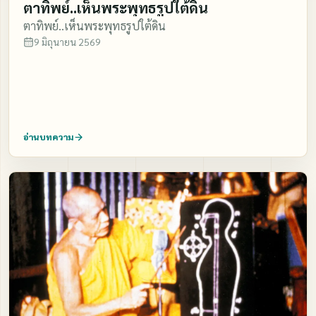
ตาทิพย์..เห็นพระพุทธรูปใต้ดิน
มากเค้าก็มีบริวารแห่ห้อมล้อมเค้า…ห้อมล้อมเค้า มีเครื่อง
ตาทิพย์..เห็นพระพุทธรูปใต้ดิน
ดนตรี จับ ดีด สีซอบนสวรรค์ที่วิมานของเค้า ถ้าใครมั่งมีก็มี
9 มิถุนายน 2569
สมบัติมาก มีบริวารมาก มีเครื่องประดับประดาวิมานสวยงาม
อันประณีต ถ้าเราจะดูที่มนุษย์น่ะ เหมือนยังกับขอทาน ยังงั้น
แหล่ะ ชาวสวรรค์เค้าสวยงาม แต่จิตมันก็ยังไม่ขาดจากโลก
เพราะว่า มันไปใหม่ ทีนี้เจ้าตายไปใหม่ละจากโลกมนุษย์นี้
ไปใหม่ ๆ ยมบาล น่ะ เค้าก็เป็นเจ้าหน้าที่ เค้าเอาบัญชีเล็ก ๆ
อ่านบทความ
มาจดมาถามตัวของ ตัวน่ะอยู่ในมนุษย์โลกทำความชั่วไว้
เท่าไร ความดีไว้เท่าไร ทำ ไว้มากน้อยเท่าไหร่ เค้ามาสอบ
สวนมาจดเอาไป แล้วเค้าจด เรียบร้อยเค้าก็กลับไป ตัวก็เสวย
บุญอยู่บนวิมานนั่นน่ะ ในฝ่าย ทางความดี ที่อยู่ในมนุษย์โลก
เราประพฤติดี ทำดี ประพฤติถูก ทำถูก คิดถูก เห็นถูก รู้ถูก จึง
ได้ไปเสวยสุขสมบัติอยู่บนสวรรค์ โน่น ทีนี้บุญน่ะที่ตัวได้ทำ
ของตัวไว้ ได้บวชบวชหลานได้ทำบุญ ไว้ ไอ้เครื่องที่บวชไว้
นั่นแหล่ะ เครื่องอัฐฐะ หรืออะไรทุกชนิด จะทอดกฐิน ผ้าป่า
นั่นแหล่ะ ไอ้ของหยาบนี่แหล่ะ ถ้าทำ ประณีต มันก็ขึ้นไป
ประณีตอยู่บนโน้น ถ้าทำไม่ประณีต มันก็ไม่ ประณีตอยู่บน