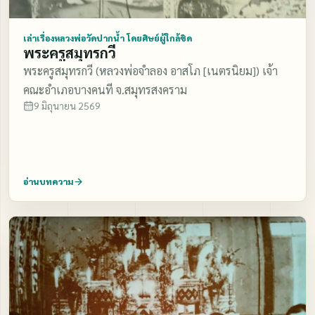
เล่าเรื่องหลวงพ่อวัดปากน้ำ โดยศิษย์ผู้ใกล้ชิด
พระครูสมุทรกวี
พระครูสมุทรกวี (หลวงพ่อจำลอง อาสโภ [เนตรนิยม]) เจ้า
คณะอำเภอบางคนที จ.สมุทรสงคราม
9 มิถุนายน 2569
อ่านบทความ