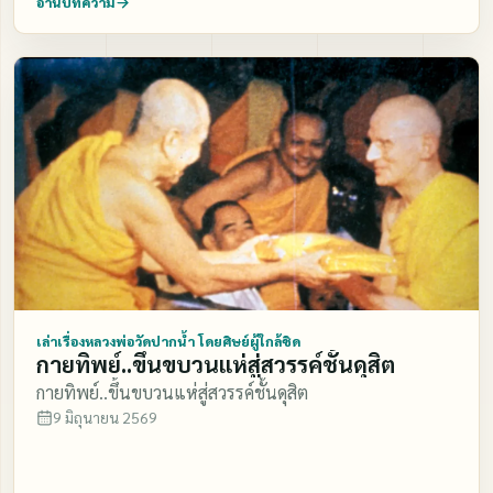
อ่านบทความ
อยู่อย่างนั้นทุกวัน เราเดิน ฌาณสมาบัติ นิโรธ แล้ว เราก็หัด
ขัดข้องอุปสรรคต่าง ๆ ด้วย เมตตา ท่านสอนหลักการแก่ศิษย์
พูดกับพระพุทธเจ้าทุกวัน จน กว่าเราจะรู้เรื่อง หูทิพย์ เรา
ว่า "อย่างเกร็งตัว อย่ากด ลูกนัยน์ตา กำหนดบริกรรมนิมิต
ก็ได้ยินถนัดชัดเจน เราได้ยินถนัด ชัดเจนก็เพราะว่า เราต้อง
และบริกรรมภาวนาเรื่อยไป กำหนดใจไว้ที่ศูนย์กลางกาย รู้
ใช้ความหยุดตรึก นิโรธ ..หยุดตรึกนิ่ง ให้หนักขึ้น บนพระ
เฉย ๆ ว่าใจเรานี้ อยู่ที่ศูนย์ ฯ รู้เพียงเท่านี้ก่อน ไม่ต้องร้อน
นิพพาน นั่น เราหัดไปทำวิชาบนพระนิพพาน น่ะ มันจะ
ใจ ทำใจให้ เฉย ๆ เรื่อย ๆ ตัดความอยากรู้อยากเห็นเร็ว ๆ
ถนัดท่าไหนล่ะ เราก็ดูขยับเอาในตัวของเราเอง ให้รู้ว่า อย่าง
นั้นเสีย ตัดความกังวล ยังไม่เห็นก็อย่าเสียใจ ขอให้ทำให้ถูก
ไหนถนัดมาก อย่างไหนถนัดน้อย เราต้องหัดให้ชัดเจน พอ
ต้องและมีความเพียรเถิด ธรรมะเป็นของจริง ถึงเวลาแล้ว
เราหัดพูดกับพระพุทธเจ้าได้ชัดเจนดีแล้ว เราก็มาหัดพูดกับ
เห็นเอง เมื่อเห็นแล้วก็อย่าดีใจเกินไป เพราะจะทำให้ นิมิต
ผี กับเปรต เราต้องหัดพูดให้รู้เรื่องรู้ภาษาของเค้าให้หมด
นั้นหายได้ ขณะที่ท่านสอนจะเรียบเรียงถ้อยคำ ลำดับเหตุ
เรา ต้องหัดพูดทั้งนั้นนะ กับมด กับสัตว์ กับนกวิหคบินบน
ลำดับ ผลจัดวางความยากง่ายอย่างเหมาะสมกับศิษย์จนเข้า
อากาศ เราก็ต้องหัดให้รู้จักภาษาสัตว์ ……… ………. ตรัสรู้
ถึงแก่น และการนำเรื่องเปรียบเทียบที่ให้ความกระจ่างแจ้ง
สมมติว่าเราไปเจอสัตว์สักฝูงหนึ่ง สัตว์ตัวนั้นมีบารมีเท่า นั้น
แก่เนื้อหา ดังเช่นคำสอนของท่านที่ว่า "ใจของเราเป็นของ
เล่าเรื่องหลวงพ่อวัดปากน้ำ โดยศิษย์ผู้ใกล้ชิด
กายทิพย์..ขึ้นขบวนแห่สู่สวรรค์ชั้นดุสิต
มาเกิดใช้ชาติเป็นอย่างนั้น เป็นโพธิสัตว์ หรือไม่ใช่ โพธิสัตว์
ละเอียด ไม่ใช่ของหยาบ ถึงแม้ใจเราจะไม่วอกแวกไปไหนต่อ
กายทิพย์..ขึ้นขบวนแห่สู่สวรรค์ชั้นดุสิต
หรือจะเป็นเทพบุตร หรือจะเป็นเทวดาอยู่ชั้นไหน ลงมาใช้
ไหน แล้วก็ตาม แต่หากจะบังคับให้หยุดทันทีก็ยังลำบาก เรา
9 มิถุนายน 2569
ชาติ ให้เรารู้ ตรัสรู้ ผุดในรู้ บอกให้เรารู้เรื่องหมด หรือ เราจะ
ต้องใช้วิธีตะล่อมใจทีละเล็กทีละน้อย ใจเราก็จะยอม หยุดเอง
เจอะคนสัก 100 คน เดินมา หรือ 10 คน เดินมา คนนั้น จะ
อุปมาเหมือนเราจะจับไก่เข้าเล้า หากใช้วิธีวิ่ง พรวดพราด
ต้องตายไปตกนรกอยู่ชั้นนั้น คนนั้นจะต้องตายไปอยู่สวรรค์
เข้าไปจับ ไก่จะหนีไปจับตัวไว้ไม่ได้ แต่หากใช้ วิธีค่อย ๆ