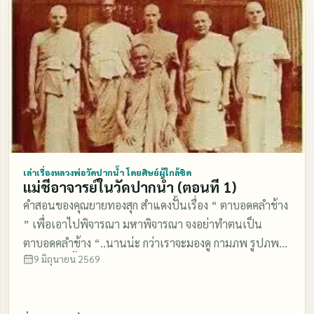
ปากน้ำ (ภาษีเจริญ) กับหลวงพ่อวัดปากน้ำ ที่สอนให้ จะยืน
มา ขึ้นมาแต่ของละเอียด คณะศิษย์จึงขุด เมื่อขุดพบแล้วก็
เดิน นั่ง นอน อย่าทำใจให้คลอน ให้หยุดนิ่งอยู่ที่ ศูนย์กลาง
เอาผ้าขาวหุ้มห่อบรมจักร นั้น แล้วพระภิกษุรูปหนึ่งก็อุ้มออก
กาย โดยบริกรรมภาวนาว่า"สัมมาอะระหัง" วันหนึ่งขณะที่
จากหลุมนำมาไว้ที่วิหาร ขาว หลวงพ่อวัดปากน้ำบอกว่าต้อง
เดินไปซื้ออาหารที่ตลาดประตูน้ำใกล้วัด ใจของท่านก็ตรึกนิ่ง
ทำวิชชา 3 เดือนจึง จะเปิดผ้าขาวได้ และเอาดอกมะลิบูชาไว้
จรดที่ศูนย์กลางกายตามคำสอนของ หลวงพ่อ ระหว่างที่เดิน
แต่ในระหว่างกลางพรรษา มีวันหนึ่งฝนตกหนักชนิดเรียก ว่า
ท่านก็เห็นดวงธรรม ดวงใส สะอาดอยู่ศูนย์กลางกายมองครั้ง
เหมือนฟ้ารั่วตกแทบแผ่นดินจะถล่มทะลาย ตามสำนวนคน
ใดที่ใดเห็นสว่างไป หมด ท่านจึงรีบกลับวัดกราบเรียนหลวง
เก่า ๆ พูด ฟ้าก็คำราม คำรน สะเทือน เลื่อนลั่น ฟ้าร้อง
พ่อ ฯ ท่านได้ธรรมกายอายุ 35 ปี ท่านศรัทธามากจึงบวช
ฟ้าผ่า เสียงดังสนั่นหวั่นไหว ทั้งฝนทั้งฟ้า เหมือนดังจะถล่ม
เป็นชีวัดปากน้ำ ฯ อายุ 40 ปี เมื่อศึกษาจนความรู้มั่นคง แล้ว
ทลายที เดียว เมื่อเหตุการณ์สงบดีแล้วปรากฏว่า แก้วบรม
เล่าเรื่องหลวงพ่อวัดปากน้ำ โดยศิษย์ผู้ใกล้ชิด
แม่ชีอาจารย์ในวัดปากน้ำ (ตอนที่ 1)
หลวงพ่อวัดปากน้ำ ได้มอบหมายส่งท่านออกเผยแพร่ ธรรม
จักรก้อนนั้น ได้อันตรธานหายไปทั้ง ๆ ที่ห่อผ้าขาวไว้ ผ้าก็ยัง
คำสอนของคุณยายทองสุก สำแดงปั้นเรื่อง “ ตาบอดคลำช้าง
สอนพระกัมมัฏฐาน แม่ชีทองสุข เป็นครูชั้นเลิศ มีวิธี การ
ห่ออยู่โดย ไม่มีรอยแก้วแต่ประการใด
” เพื่อเอาไปพิจารณา มหาพิจารณา จงอย่าทำตนเป็น
สอนที่ละเอียดละออ ท่านเน้นและทบทวนธรรมที่สอนอยู่
ตาบอดคลำช้าง “..นานน่ะ กว่าเราจะมองดู กามภพ รูปภพ
เสมอไม่เห็นแก่เหน็ดเหนื่อย ทุ่มเทแรงกายแรงใจให้ศิษย์
9 มิถุนายน 2569
ให้ชัดเจน นี้เรามองดูให้ชัดเจนดีแล้ว เราหัดพูดกับ
เพื่อให้ศิษย์รู้ จำได้ เข้าใจจริง จนประสบความสำเร็จ สมกับที่
พระพุทธเจ้าให้คล่อง แคล่วเชียว เราหัดพูดกับพระพุทธเจ้า
หลวงพ่อ ฯ วางใจให้เป็นครู แม่ชีทองสุขมีความสามารถใน
ทีแรกเหมือนยังกับเด็กยัง งั้น แหล่ะ รู้เรื่องมั่ง ไม่รู้เรื่องมั่ง หัด
การสอน เมื่อถามก็ตอบ ให้เข้าใจ และจะแนะนำแก้ไขข้อ