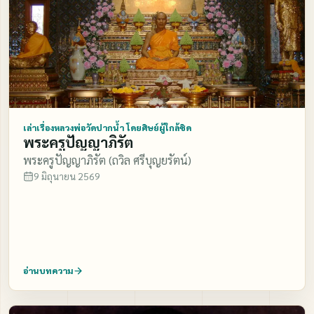
เล่าเรื่องหลวงพ่อวัดปากน้ำ โดยศิษย์ผู้ใกล้ชิด
พระครูปัญญาภิรัต
พระครูปัญญาภิรัต (ถวิล ศรีบุญยรัตน์)
9 มิถุนายน 2569
อ่านบทความ