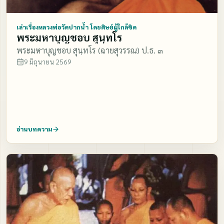
เล่าเรื่องหลวงพ่อวัดปากน้ำ โดยศิษย์ผู้ใกล้ชิด
พระมหาบุญชอบ สุนฺทโร
พระมหาบุญชอบ สุนฺทโร (ฉายสุวรรณ) ป.ธ. ๓
9 มิถุนายน 2569
อ่านบทความ