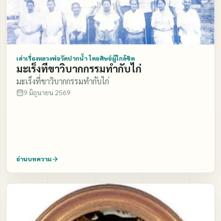
เตะเค้า เค้าก็หลบ เรา ตนตายน่ะ บางทีนั่งจ้ำไปบนหัวเค้า
น่ะนะ เพราะว่ามันไม่ เห็น ไอ้ตาเนื้อน่ะมันตาบอด มันมอง
ไม่เห็น เค้ามารับศีลแล้ว เค้าก็กลับ เค้าไม่อยู่นานหรอก เค้า
กลับไป เค้าก็ไปตรวจวิมาน เค้า ยังใหม่อยู่นี่ ตรวจตรงนั้น
สวย ตรงนี้ดี ตรงนั้นไม่ดี เหมือน กันแหล่ะ เหมือนยังกับ
เล่าเรื่องหลวงพ่อวัดปากน้ำ โดยศิษย์ผู้ใกล้ชิด
มะเร็งที่ขาวิบากกรรมทำกับไก่
มนษย์เรานี่ สร้างบ้านใหม่ ๆ มันก็เห่อไป พักนึง ชาวสวรรค์ก็
มะเร็งที่ขาวิบากกรรมทำกับไก่
เช่นเดียวกัน เห่อเหมือนกันแหล่ะ ใหม่ ๆ ๆ น่ะ พอครบ
9 มิถุนายน 2569
กำหนดมันเลย 7 วันแล้ว มันก็ลืม มันไปยินดี อยู่ ทางโน้น
แล้ว มันไปติดอยู่ทางโน้นแล้ว มันลืมโลก มันขาดจาก โลก
จิตมันขาดจากโลก ถ้าลูกหลานนึกถึงเค้า ก็ทำบุญอุทิศให้ กับ
เค้าเค้าก็นึกได้ว่าอ้อลูกหลานเค้าเรียก ทำบุญส่งมาให้ เค้าก็
ให้ศีลให้พร …ให้ศีลให้พรกับลูกหลานเค้า ฝ่ายปีศาจ เปรต
อ่านบทความ
ในโลกนี้ล่ะ! ในมนุษย์ขั้นหยาบนี้ล่ะ พอ ใครเค้าทำบุญกัน
ที่ไหน ไอ้พวกเปรต พวกผีปีศาจน่ะ มันชวน กันอย่างเรา
อย่างนี้ล่ะ ไปโว้ย ๆ พวกเราไปโว้ย เค้าทำบุญ จะ ได้ไปรับ
ส่วนกุศลเค้าบ้าง มันก็เดินบ่นกันมา ไอ้บ้างกูก็หิวมาก ไอ้บ้างกู
ก็หิวน้อย ไอ้บ้างข้าก็ไม่ค่อยหิว ทีนี้ไอ้ลูกหลานหรือพี่ น้อง