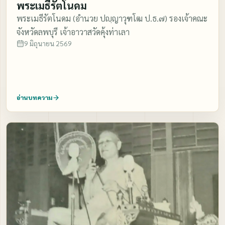
พระเมธีรัตโนดม
พระเมธีรัตโนดม (อำนวย ปญฺญาวุฑโฒ ป.ธ.๗) รองเจ้าคณะ
จังหวัดลพบุรี เจ้าอาวาสวัดคุ้งท่าเลา
9 มิถุนายน 2569
อ่านบทความ