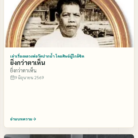
วงศ์ตระกูลของตนทำบุญใส่บาตรอยู่ที่วัดนั่นน่ะ มันก็มา
ชะเง้อคอยมอง ไอ้พวกผี พวกเปรต พวกปีศาจเหล่านั้น มัน
มา ชะเง้อคอยมองว่า เค้าจะกรวดน้ำให้เราบ้างมั้ย มันคอย
มองอยู่ อย่างนั้นนะ พอเค้ากรวดน้ำให้มัน มันก็ดีไจ ข้าได้กิน
อิ่ม ลูก หลานข้าอุทิศให้ มันก็ดีใจทีเดียว มันก็ให้ศีลให้พรไป
ให้ศีลให้ พรกับลูกหลาน ให้ความเจริญกับลูกหลาน ถ้าเผื่อว่า
เค้าไม่ได้ กรวดน้ำให้ล่ะ มันก็บ่นทีเดียว เค้าไม่กรวดน้ำ ไม่
เล่าเรื่องหลวงพ่อวัดปากน้ำ โดยศิษย์ผู้ใกล้ชิด
ยิ่งกว่าตาเห็น
อุทิศให้กับเรา หรอกโว้ย เค้าไปนั่งคุยกันซะแล้ว หรือเค้าไป
ยิ่งกว่าตาเห็น
ซะแล้ว เค้าไม่ทำ กัน เค้าไม่กรวดน้ำมาให้กับคนตายที่มา
9 มิถุนายน 2569
คอยชะเง้อส่วนกุศล หรือ คอยชะเง้อกินอาหารของเค้า ก็บ่น
พึมพำไป พึมพำไป ก็ ด่ากันแช่งลูกหลานว่ามันใจดำ ที่ไม่ได้
มาทำบุญให้กับปู่ย่าตา ยาย และพี่น้องของตน ไอ้ผีที่ตายล่ะ
มันก็แช่ง..ใจมันดำ มัน ไม่นึกถึงอะไรต่ออะไร หิวโหยเดิน
กลับไปเชียวไอ้พวกนั้นน่ะ มันบ่น ถ้าเหมือนยังกับพระสวด
อ่านบทความ
มนต์หรือเค้ามีงานที่วัดล่ะ ต้อง สอบให้หมดถ้าไม่สอบแล้ว
เราไม่รู้ความเป็นไปของพวกปีศาจ พวกเปรตเหล่านี้น่ะมัน