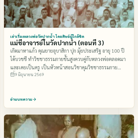
เล่าเรื่องหลวงพ่อวัดปากน้ำ โดยศิษย์ผู้ใกล้ชิด
แม่ชีอาจารย์ในวัดปากน้ำ (ตอนที่ 3)
เกิดมาหาแก้ว คุณยายอุบาสิกา ปุก มุ้ยประเสริฐ อายุ 100 ปี
ได้บวชชี ทำวิชชาธรรมกายขั้นสูงควบคู่กับหลวงพ่อตลอดมา
และเคยเป็นครู เป็นหัวหน้าสอนวิชาคุมวิชชาธรรมกาย
9 มิถุนายน 2569
เบื้องสูงในสถานที่ทำวิชชา (โรงงาน) ของวัดปากน้ำ ในสมัย
หลวงพ่อมีชีวิตอยู่ คุณยายปุกปฏิบัติธรรมเจริญวิชชา ชั้นสูง
มีสติมั่นคงสงบหนักแน่น มีญาณละเอียดอ่อน เข้าถึง วิชชา
อ่านบทความ
ธรรมกายที่แก่กล้าขั้นสูง ขั้นละเอียดยิ่งในขั้นฝ่ายบุญ ภาค
ปราบอันหาศิษย์อื่น ๆ ทัดเทียมได้ยากท่านหนึ่งทีเดียว คุณ
ยายปุก เคยบอกเล่าเรื่องจักรพรรดิ, กายสิทธิ์ แก่เหล่า ศิษย์
ใกล้ชิดว่า............ ในปี พ.ศ. 2482 วัดปากน้ำนั้นเคยมีป่าช้า
ในวัด ปากน้ำตรงบริเวณตึกคณะเนกขัมม์ในปัจจุบัน ซึ่งใน