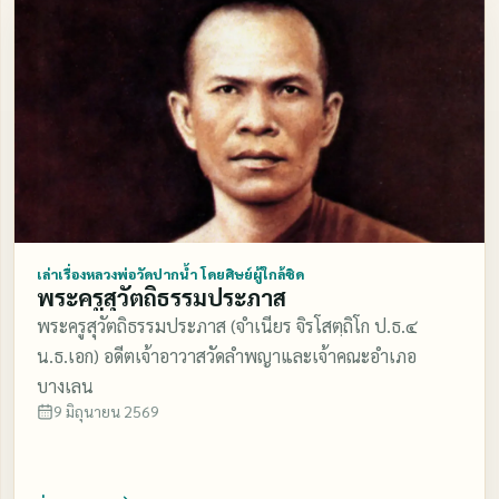
เล่าเรื่องหลวงพ่อวัดปากน้ำ โดยศิษย์ผู้ใกล้ชิด
พระครูสุวัตถิธรรมประภาส
พระครูสุวัตถิธรรมประภาส (จำเนียร จิรโสตฺถิโก ป.ธ.๔
น.ธ.เอก) อดีตเจ้าอาวาสวัดลำพญาและเจ้าคณะอำเภอ
บางเลน
9 มิถุนายน 2569