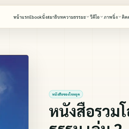
หน้าแรก
Ebook
นั่งสมาธิ
บทความธรรมะ
วีดีโอ
ภาพนิ่ง
ติด
พุทธศาสนสุภาษิต
บทสวดมนต์
พุทธศาสนสุภาษิต
พระมงคลเทพมุนี (สด จนฺทสโร) พระผู้ปราบมาร
มรดกธรรม พระมงคลเทพมุนี (สด จนฺทสโร) พร
พระมงคลเทพมุนี (สด จนฺทสโร) พระผ
มาร
หลวงพ่อธัมมชโย
โอวาทหลวงพ่อธัมมชโย
นำนั่งสมาธิ และโอวาทหลวงพ่อธัมมชโย
หลวงพ่อทัตตะชีโว
คำสอนคุณยายอาจารย์มหารัตนอุบาสิ
ทบทวนบุญ
หนังสือของใจหยุด
คุณยายอาจารย์มหารัตนอุบาสิกาจันทร์ ขนนกยูง
สุนทรพ่อ(ตะวันธรรม)
หนังสือรวมโ
เพลงธรรมะ
เล่าเรื่องหลวงพ่อวัดปากน้ำ โดยศิษย์ผู้ใกล้ชิด
ภาพประกอบหนังสือ ใจหยุด
ธรรม เล่ม 2
ปกิณกะ